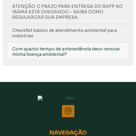
ATENÇÃO: O PRAZO PARA ENTREGA DO RAPP AO
IBAMA ESTÁ CHEGANDO – SAIBA COMO
REGULARIZAR SUA EMPRESA
Checklist básico de atendimento ambiental para
indústrias
Com quanto tempo de antecedência devo renovar
minha licença ambiental?
Como diminuir o gasto de água na minha empresa?
Como fazer uma inspeção ambiental na minha
empresa?
Como saber se meu fornecedor é qualificado para
receber meus resíduos?
Como saber se preciso de cadastro no IBAMA?
Como saber se você escolheu o local certo para
NAVEGAÇÃO
iniciar seu empreendimento?