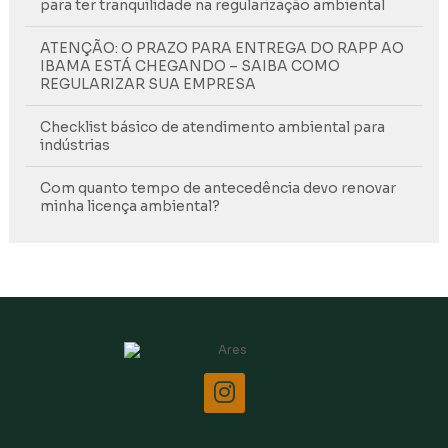
para ter tranquilidade na regularização ambiental
ATENÇÃO: O PRAZO PARA ENTREGA DO RAPP AO
IBAMA ESTÁ CHEGANDO – SAIBA COMO
REGULARIZAR SUA EMPRESA
Checklist básico de atendimento ambiental para
indústrias
Com quanto tempo de antecedência devo renovar
minha licença ambiental?
Como diminuir o gasto de água na minha empresa?
Como fazer uma inspeção ambiental na minha
empresa?
Como saber se meu fornecedor é qualificado para
receber meus resíduos?
Como saber se preciso de cadastro no IBAMA?